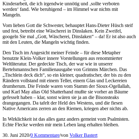
Kinderarbeit, die ich irgendwie unnötig und ‚sollte verboten
werden‘ fand. Wie beruhigend – im Himmel war nichts mit
Mangeln.
Vom lieben Gott die Schwester, behauptet Hans-Dieter Hüsch steif
und fest, betreibt eine Wäscherei in Dinslaken. Kein Zweifel,
googeln Sie mal „Gott, Wäscherei, Dinslaken“ – da! Er ist also auch
mit den Leuten, die Mangeln wichtig finden.
Den Tisch im Angesicht meiner Feinde – für diese Metapher
benutzte Klein-Volker innere Vorstellungen aus renommierter
Weltliteratur. Der gedeckte Tisch, der war wie in unserer
Bertelsmannschen Familienausgabe von Grimms Märchen. Das
„Tischlein deck dich“, so ein kleiner, quadratischer, der bis zu den
Rändern vollstand mit einem Teller, einem Glas und Leckereien
drumherum. Die Feinde waren vom Stamm der Sioux-Ogellallah,
und Karl May alias Old Shatterhand mußte sie vorher an Bäume
gefesselt haben – klar, sonst wären sie ja an die Bisonsteaks
drangegangen. Da tafelt der Held des Westens, und die fiesen
Native Americans zerren an den Riemen, kriegen aber nichts ab.
In Wirklichkeit ist das alles ganz anders gemeint vom Psalmisten.
Echte Flecke werden mir mein Leben lang erhalten bleiben.
30. Juni 2020
/
0 Kommentare
/
von
Volker Bastert