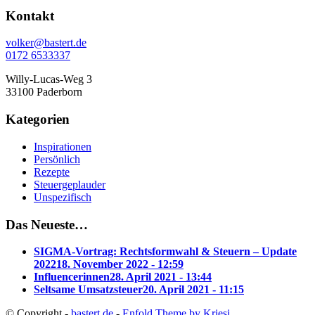
Kontakt
volker@bastert.de
0172 6533337‬
Willy-Lucas-Weg 3
33100 Paderborn
Kategorien
Inspirationen
Persönlich
Rezepte
Steuergeplauder
Unspezifisch
Das Neueste…
SIGMA-Vortrag: Rechtsformwahl & Steuern – Update
2022
18. November 2022 - 12:59
Influencerinnen
28. April 2021 - 13:44
Seltsame Umsatzsteuer
20. April 2021 - 11:15
© Copyright -
bastert.de
-
Enfold Theme by Kriesi