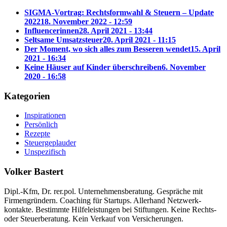
SIGMA-Vortrag: Rechtsformwahl & Steuern – Update
2022
18. November 2022 - 12:59
Influencerinnen
28. April 2021 - 13:44
Seltsame Umsatzsteuer
20. April 2021 - 11:15
Der Moment, wo sich alles zum Besseren wendet
15. April
2021 - 16:34
Keine Häuser auf Kinder überschreiben
6. November
2020 - 16:58
Kategorien
Inspirationen
Persönlich
Rezepte
Steuergeplauder
Unspezifisch
Volker Bastert
Dipl.-Kfm, Dr. rer.pol. Unter­nehmens­beratung. Gespräche mit
Firmen­gründern. Coaching für Startups. Allerhand Netz­werk­
kontakte. Bestimmte Hilfe­leistungen bei Stiftungen. Keine Rechts-
oder Steuer­beratung. Kein Verkauf von Versicherungen.