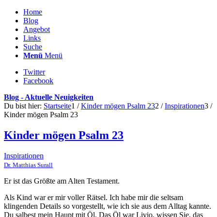
Home
Blog
Angebot
Links
Suche
Menü
Menü
Twitter
Facebook
Blog - Aktuelle Neuigkeiten
Du bist hier:
Startseite
1
/
Kinder mögen Psalm 23
2
/
Inspirationen
3
/
Kinder mögen Psalm 23
Kinder mögen Psalm 23
Inspirationen
Dr. Matthias Surall
Er ist das Größte am Alten Testament.
Als Kind war er mir voller Rätsel. Ich habe mir die seltsam
klingenden Details so vorgestellt, wie ich sie aus dem Alltag kannte.
Du salbest mein Haupt mit Öl. Das Öl war Livio, wissen Sie, das