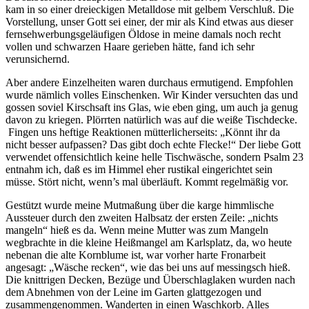
kam in so einer dreieckigen Metalldose mit gelbem Verschluß. Die
Vorstellung, unser Gott sei einer, der mir als Kind etwas aus dieser
fernsehwerbungsgeläufigen Öldose in meine damals noch recht
vollen und schwarzen Haare gerieben hätte, fand ich sehr
verunsichernd.
Aber andere Einzelheiten waren durchaus ermutigend. Empfohlen
wurde nämlich volles Einschenken. Wir Kinder versuchten das und
gossen soviel Kirschsaft ins Glas, wie eben ging, um auch ja genug
davon zu kriegen. Plörrten natürlich was auf die weiße Tischdecke.
Fingen uns heftige Reaktionen mütterlicherseits: „Könnt ihr da
nicht besser aufpassen? Das gibt doch echte Flecke!“ Der liebe Gott
verwendet offensichtlich keine helle Tischwäsche, sondern Psalm 23
entnahm ich, daß es im Himmel eher rustikal eingerichtet sein
müsse. Stört nicht, wenn’s mal überläuft. Kommt regelmäßig vor.
Gestützt wurde meine Mutmaßung über die karge himmlische
Aussteuer durch den zweiten Halbsatz der ersten Zeile: „nichts
mangeln“ hieß es da. Wenn meine Mutter was zum Mangeln
wegbrachte in die kleine Heißmangel am Karlsplatz, da, wo heute
nebenan die alte Kornblume ist, war vorher harte Fronarbeit
angesagt: „Wäsche recken“, wie das bei uns auf messingsch hieß.
Die knittrigen Decken, Bezüge und Überschlaglaken wurden nach
dem Abnehmen von der Leine im Garten glattgezogen und
zusammengenommen. Wanderten in einen Waschkorb. Alles