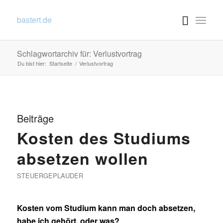
bastert.de
Schlagwortarchiv für: Verlustvortrag
Du bist hier:
Startseite
/
Verlustvortrag
Beiträge
Kosten des Studiums
absetzen wollen
STEUERGEPLAUDER
Kosten vom Studium kann man doch absetzen,
habe ich gehört, oder was?